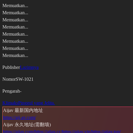
Memuatkan...
Memuatkan...
Memuatkan...
Memuatkan...
Memuatkan...
Memuatkan...
Memuatkan...
Memuatkan...
Publisher
Lazimnya
Nomor
SW-1021
Pengarah
-
Klimaks
Pinggul yang Jelita.
Aijav 最新国内地址
https://aij-av.com/
Aijav 永久地址(需翻墙)
https://aijav.com/
https://aijav.cc/
https://aijav.vip/
https://aijav.top/