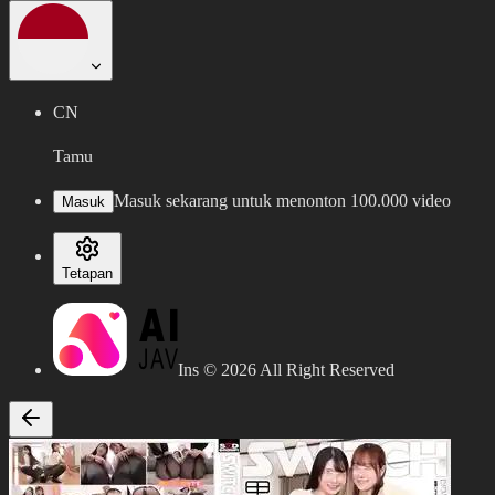
CN
Tamu
Masuk sekarang untuk menonton 100.000 video
Masuk
Tetapan
Ins ©
2026
All Right Reserved