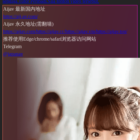
sengaja.
Tutor Peribadi.
Sila tonton video tersebut.
Aijav 最新国内地址
https://aij-av.com/
Aijav 永久地址(需翻墙)
https://aijav.com/
https://aijav.cc/
https://aijav.vip/
https://aijav.top/
推荐使用Edge/chrome/safari浏览器访问网站
Telegram
@japanav