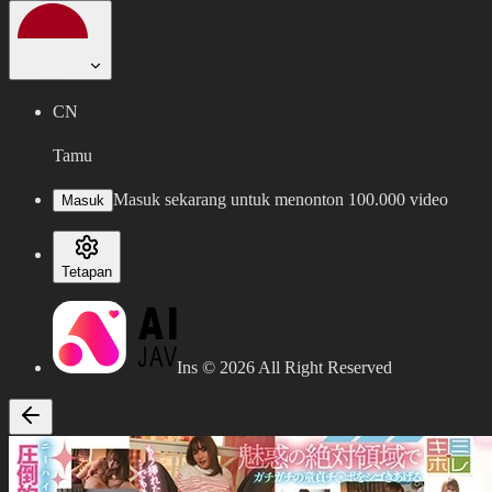
CN
Tamu
Masuk sekarang untuk menonton 100.000 video
Masuk
Tetapan
Ins ©
2026
All Right Reserved