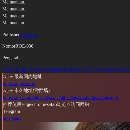
Memuatkan...
Memuatkan...
Memuatkan...
Memuatkan...
Publisher
Madonna
Nomor
ROE-036
Pengarah
-
Karya tunggal.
Suntikan intraspora.
Subtitulo Cina.
Video eksklusif.
Wan
Aijav 最新国内地址
https://aij-av.com/
Aijav 永久地址(需翻墙)
https://aijav.com/
https://aijav.cc/
https://aijav.vip/
https://aijav.top/
推荐使用Edge/chrome/safari浏览器访问网站
Telegram
@japanav