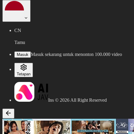
CN
Tamu
Masuk sekarang untuk menonton 100.000 video
Masuk
Tetapan
Ins ©
2026
All Right Reserved