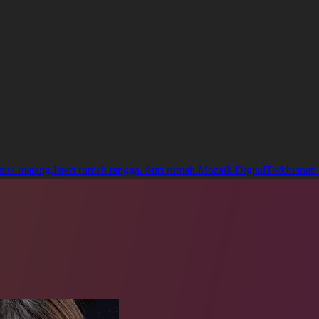
ita matang.
Isteri rumah tangga. Suri rumah.
Mozaik Digital
Terkhianati