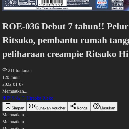
ROE-036 Debut 7 tahun!! Pelur
Ritsuko, pembantu rumah tang
peliharaan creampie Ritsuko H
211
tontonan
120 minit
2022-01-07
Memuatkan...
平岡里枝子 Hiraoka Rieko
Simpan
Gunakan Voucher
Kongsi
Masukan
Memuatkan...
Memuatkan...
Memuatkan...