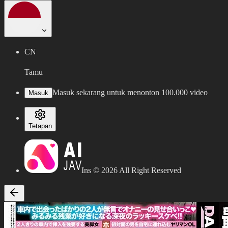
CN
Tamu
Masuk sekarang untuk menonton 100.000 video
Masuk
Tetapan
Ins ©
2026
All Right Reserved