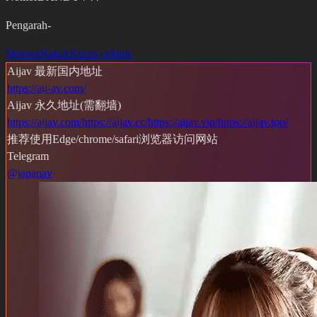
Pengarah
-
Stoking
Kakak
Kurus ceking.
Aijav 最新国内地址
https://aij-av.com/
Aijav 永久地址(需翻墙)
https://aijav.com/
https://aijav.cc/
https://aijav.vip/
https://aijav.top/
推荐使用Edge/chrome/safari浏览器访问网站
Telegram
@japanav